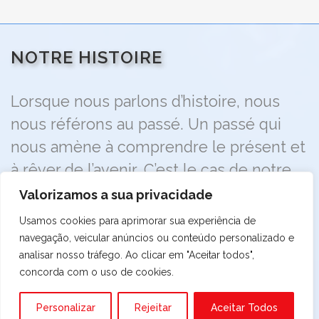
NOTRE HISTOIRE
Lorsque nous parlons d’histoire, nous
nous référons au passé. Un passé qui
nous amène à comprendre le présent et
à rêver de l’avenir. C’est le cas de notre
trajectoire réussie, construite au fil des
Valorizamos a sua privacidade
ans, résultat de la capacité de travail, de
Usamos cookies para aprimorar sua experiência de
la stratégie et de la vision que nous
navegação, veicular anúncios ou conteúdo personalizado e
analisar nosso tráfego. Ao clicar em "Aceitar todos",
avons toujours mis un point d’honneur à
concorda com o uso de cookies.
partager avec les employés les plus
proches.
Personalizar
Rejeitar
Aceitar Todos