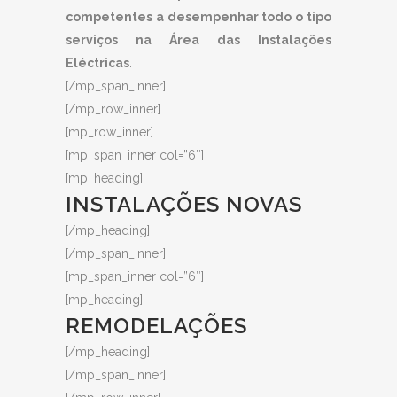
competentes a desempenhar todo o tipo
serviços na Área das Instalações
Eléctricas
.
[/mp_span_inner]
[/mp_row_inner]
[mp_row_inner]
[mp_span_inner col=”6″]
[mp_heading]
INSTALAÇÕES NOVAS
[/mp_heading]
[/mp_span_inner]
[mp_span_inner col=”6″]
[mp_heading]
REMODELAÇÕES
[/mp_heading]
[/mp_span_inner]