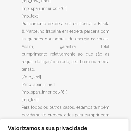
[mp_row_inner]
[mp_span_inner col=”6″]
[mp_text]
Praticamente desde a sua existência, a Barata
& Marcelino trabalha em estreita parceria com
as grandes operadoras de energia nacionais.
Assim, garantirá total
cumprimento relativamente ao que são as
regras de ligação à rede, seja baixa ou média
tensão.
[/mp_text]
[/mp_span_inner]
[mp_span_inner col=”6″]
[mp_text]
Para todos os outros casos, estamos também
devidamente credenciados para cumprir com
aquilo que forem as suas necessidades.
Valorizamos a sua privacidade
Aproveite o formulário do lado direito e entre