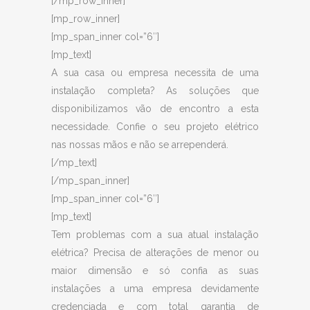
[/mp_row_inner]
[mp_row_inner]
[mp_span_inner col=”6″]
[mp_text]
A sua casa ou empresa necessita de uma
instalação completa? As soluções que
disponibilizamos vão de encontro a esta
necessidade. Confie o seu projeto elétrico
nas nossas mãos e não se arrependerá.
[/mp_text]
[/mp_span_inner]
[mp_span_inner col=”6″]
[mp_text]
Tem problemas com a sua atual instalação
elétrica? Precisa de alterações de menor ou
maior dimensão e só confia as suas
instalações a uma empresa devidamente
credenciada e com total garantia de